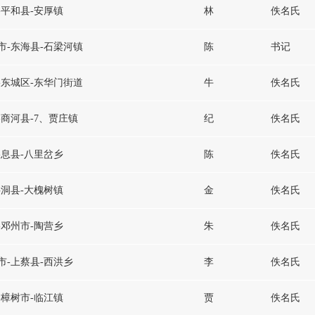
-平和县-安厚镇
林
佚名氏
市-东海县-石梁河镇
陈
书记
-东城区-东华门街道
牛
佚名氏
-商河县-7、贾庄镇
纪
佚名氏
-息县-八里岔乡
陈
佚名氏
洪洞县-大槐树镇
金
佚名氏
-邓州市-陶营乡
朱
佚名氏
市-上蔡县-西洪乡
李
佚名氏
-樟树市-临江镇
贾
佚名氏