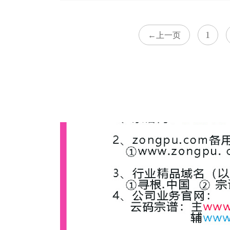
1
←上一页