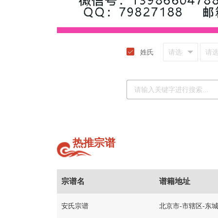
姓氏
热推宗谱
宗谱名
谱籍地址
安氏宗谱
北京市-市辖区-东