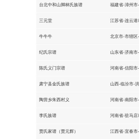
台北中和山脚林氏族谱
福建省-漳州市
三元堂
江苏省-连云港
牛牛牛
北京市-市辖区
纪氏宗谱
山东省-济南市
陈氏义门宗谱
河南省-信阳市
肃宁县金氏族谱
山西-临汾市-
陶营乡朱西村义
河南省-南阳市
李氏族谱
河南省-驻马店
贾氏家谱（贾元辉）
江西省-宜春市