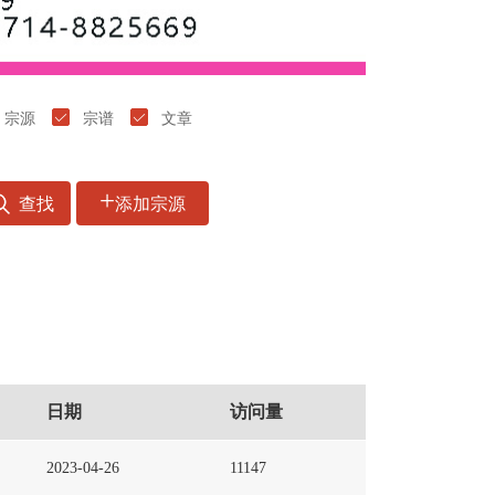
宗源
宗谱
文章
+
查找
添加宗源
日期
访问量
2023-04-26
11147