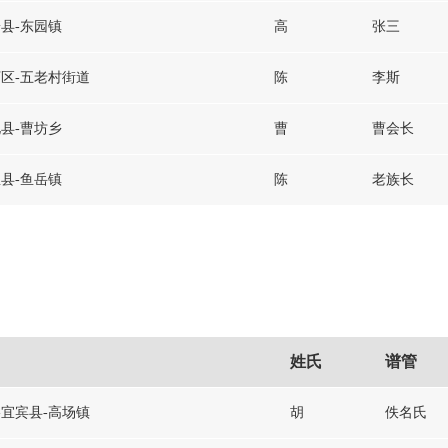
安县-东园镇
高
张三
下区-五老村街道
陈
李斯
化县-曹坊乡
曹
曹会长
鱼县-鱼岳镇
陈
老族长
姓氏
谱管
-宜宾县-高场镇
胡
佚名氏