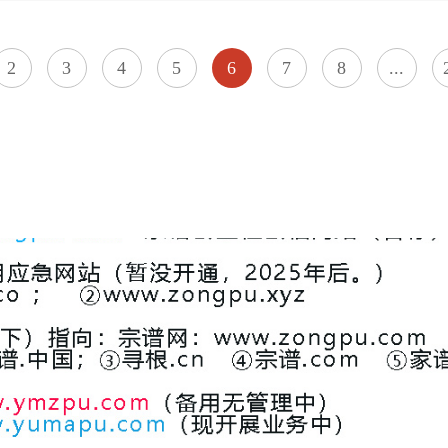
2
3
4
5
6
7
8
...