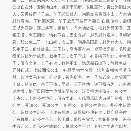
生怀公。朔公朔为宋大夫，与子思言尚书独取虞夏二篇朔子。叶律
公出亡在外，爱魏地山水、遂家平阳府。安邑至孙，霄公为铜鍉大
夫，又再传而羊子生。羊子武艺过人，为魏文侯将伐中山，有大功
封於灵寿。子孙因家焉。羊子后又再传而有毅公,自魏使燕，燕昭
王以为亚卿，拜上将军，佩相印，有大功於燕，燕封为昌国君。及
昭王没，惠王嗣位，情有不合，因出奔赵，赵又封於观津，号望诸
君。毅公生二子，长曰闲，次曰乘。闲袭昌国君，封为燕大夫。闲
又生子四，俱仕於燕。三子叔，享寿百有余，岁至汉高祖，求毅后
得乐叔封为华成君。叔生子三，次子守规，有目疾不能仕，幸生五
子，俱有文名。长子有功，数聘不出，隐居赭石山下，教授生徒，
弄孙自乐。七传而恢公出，好经学为世名儒，汉和帝朝为尚书仆
射。其时窦宪专权，公劾宪，被宪所害。生一子名式金，痛父死于
非命，欲复仇，奈天不佑，早逝。三子尚幼，遂不得有为。此中家
道寒微，恪守田园数世迨后传至俊公。汉又擢为浚仪令。俊公生，
士杰公，士杰公生恺公，俱有学识。人咸谓乐氏为诗书门第矣。恺
公生，受谦公。受谦公生，良弼公，良弼公生典公。典公生超群
公。超群公生进公，进攻有胆略，从曹操征伐有功，封广昌亭侯，
迁右将军。进公生子三。长子綝，果毅有父风，官扬州刺史。綝公
生百元公，百元公生耀武公，耀武公生子七，各抱才学遨游四方。