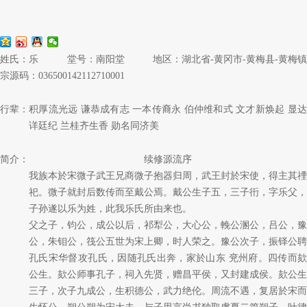
姓氏：乐
堂号：南阳堂
地区：湖北省-黄冈市-黄梅县-黄梅镇
宗源码：036500142112710001
行辈：
积厚流光远 谦恭成有志 一本传裔永 伯仲维和式 文才新焕起 显达
详廷纪 兰桂齐生香 勋名同济美
简介：
续修源流序
我族本於宋微子武王兄商微子抱器归周，武王封於宋使，得主其禋
祀。微子就封后数传而至戴公焉。戴公生子五，三子衎，字乐父，
子孙遂以乐为姓，此我乐氏所由来也。
父之子，钧公，成公以后，祁犁公，大心公，輓公溷公，吕公，豫
公，朱钼公，筏公五世为宋上卿，时人荣之。豫公次子，振铎公聘
孔氏宋华督攻孔氏，因随孔氏出奔，家於山东 兖州府。四传而欬
公生。欬公师事孔子，祠入先贤，赠昌平侯，又封建成侯。欬公生
三子，次子九成公，生积德公，武力绝伦。周流不遇，复居於宋而