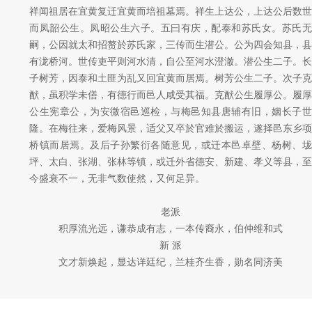
祥闻祖居在宜黄复迁宜黄而培祖墓焉。祥生上达公，上达公后数世
而凤韶公生。凤昭公生六子。五曰有庆，配泰和苏氏女。苏氏无
嗣，公因就太和招赘於苏氏家，三传而生潜公。公为四会知县，县
有泷桥河。世传吏平则河水清，自公至河水澄澈。潜公生二子。长
子树芳，因泰和土匪为乱又回宜黄而居焉。树芳公生二子。次子克
猷，虽积学未僐，有德行而邑人咸受其福。克猷公生履厚公。履厚
公生宪章公，为安微宿邑巡检，与梅邑知县唐辅有旧，姻长子世
隆。在梅往来，爱梅风景，适父又卒於官难於搬运，遂择邑东乡项
桥镇而居焉。及后子孙繁衍各随意见，或迁本邑卓壁、杨树、垅
坪、太白、张湖、张林等镇，或迁外省德安、新建、孝义等县，至
今盛衰不一，无非气数使然，又何足异。
老派
积厚流光远，谦恭成有志，一本传裔永，伯仲维和式
新 派
文才新焕起，显达详廷纪，兰桂齐生香，勋名同济美