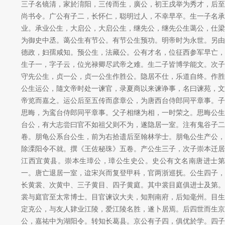
三子名镜清，家於淯阳，三传而生，廣公，初王戌举为秀才，后至
尚书令。广公有子二，长怀仁，聪明过人，不幸早卒。生一子名承
业。承业公生，大启公，大启公生，继先公，继先公生蔼公，仕梁
为御史中丞。蔼公生有节公。有节公生预功。明帝时为永世。另由
德政，妇孺咸知。预公生，法藏公。公有才名，位征西参军早亡，
生子一，字子云，位光禄卿尽武帝之难。生二子皆博学能文。次子
守先公生，贞一公，贞一公生作胜公。隐居不仕，乐道自终。作胜
公生运公，隨文帝时处一谏官，录夏商以来谏诤事，名曰谏苑，文
帝览而嘉之。运公后至五传而彦章公，为唐西台侍郎同平章事。子
思晦，为鸾台侍郎同平章事。父子相继为相，一时荣之。思晦公生
台公，有大志尝曰官不如祖父则不为，遂隐居一室。注有鬼谷子二
卷。朋龟公系台公生，前为右拾遗后至翰林学士。朋龟公生产公，
除溧阳令不就。撰《王佐秘珠》五卷。产公生三子，次子崇本迁居
江西宜黄县。崇本生璋公，璋公生史公。史公有文名南唐进士第
一。唐亡退居一室，迨宋兴而复登甲科，官两浙巡抚。公生四子，
长黄裳、次黄中、三子黄目、四子黄庭。其中裳目庭俱进士及第。
裳与庭官至太常博士。目官谏议大夫，知荆南府，后知毫州。目生
定克公，与友人肄业江陵，爱江陵名胜，遂卜居焉。后四世而生京
公，嘉祐中为湖阳令。转知长葛县。京公有子四，俱优於学。四子