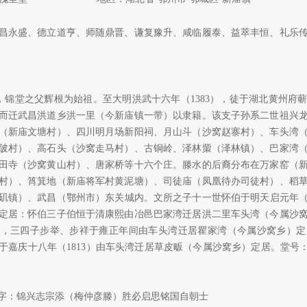
昌永盛、德立道亨、师随鼎晋、谦复豫升、咸临履泰、益萃丰恒、礼乐
锦堂之父辉根为始祖。至大明洪武十六年（1383），徒于湖北黄州府
而迁武昌洪道乡洪一里（今新庙镇一带）以隶籍。该支子孙系二世祖兴
（新庙文塘村）、四川明月场新阳祠、月山斗（沙窝赵寨村）、车头湾
陂村）、高石头（沙窝走马村）、古铜岭、泽林㭰（泽林镇）、巴家湾
田寺（沙窝黄山村）、唐家桥等十六个庄。滕水的后裔分布在万家窑（
村）、筲箕地（新庙将军村黄泥塘）、司徒庙（凤凰待办司徒村）、稻
矶镇）、武昌（鄂州市）东关城内。文所之子十一世怀伯于明天启元年（1
定居：怀伯三子伯恒于清康熙由冶邑巴家湾迁居洪二里车头湾（今属沙
选，三四子步举、步祥于雍正年间由车头湾迁居瞿家湾（今属沙窝乡）定
嘉庆十八年（1813）由车头湾迁居草皮畈（今属沙窝乡）定居。堂号：原
字：
锦兴志宗添（梅仲彦滕）胜必启思铭国自朝士