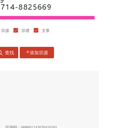
宗源
宗谱
文章
+
查找
添加宗源
宗源码：008601242070410201