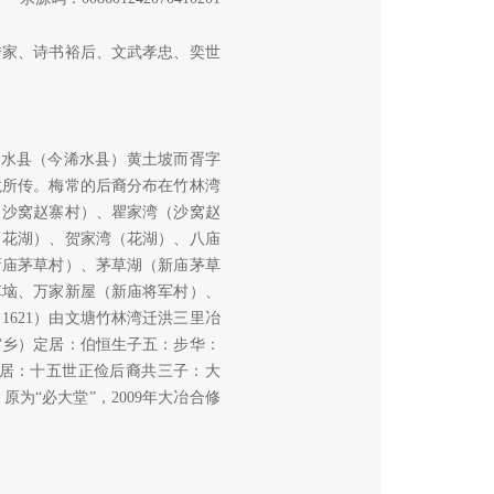
传家、诗书裕后、文武孝忠、奕世
蕲水县（今浠水县）黄土坡而胥字
龙所传。梅常的后裔分布在竹林湾
（沙窝赵寨村）、瞿家湾（沙窝赵
（花湖）、贺家湾（花湖）、八庙
新庙茅草村）、茅草湖（新庙茅草
草垴、万家新屋（新庙将军村）、
621）由文塘竹林湾迁洪三里冶
窝乡）定居：伯恒生子五：步华：
居：十五世正俭后裔共三子：大
为“必大堂”，2009年大冶合修