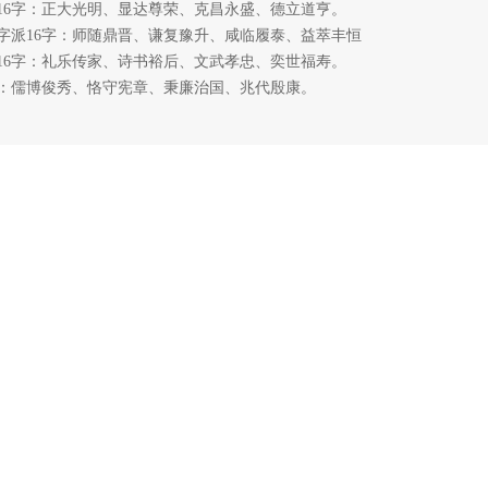
6字：
正大光明、显达尊荣、克昌永盛、德立道亨。
字派16字：
师随鼎晋、谦复豫升、咸临履泰、益萃丰恒
6字：
礼乐传家、诗书裕后、文武孝忠、奕世福寿。
：
儒博俊秀、恪守宪章、秉廉治国、兆代殷康。