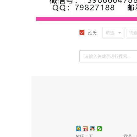
姓氏
姓氏：万
堂号：