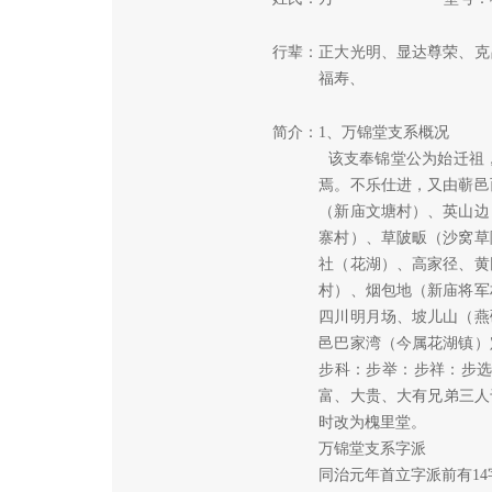
行辈：
正大光明、显达尊荣、克
福寿、
简介：
1、万锦堂支系概况
该支奉锦堂公为始迁祖，
焉。不乐仕进，又由蕲邑
（新庙文塘村）、英山边
寨村）、草陂畈（沙窝草
社（花湖）、高家径、黄
村）、烟包地（新庙将军
四川明月场、坡儿山（燕
邑巴家湾（今属花湖镇）
步科：步举：步祥：步
富、大贵、大有兄弟三人于
时改为槐里堂。
万锦堂支系字派
同治元年首立字派前有14