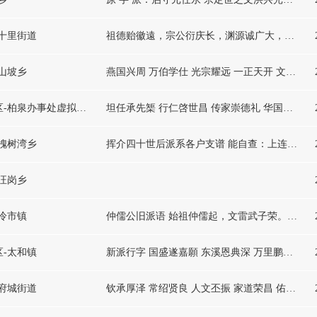
-十里街道
祖德贻徽遠，宗公衍庆长，渊源诚广大，祠续必蕃昌，文献家传美，忠良代有光，学全修愈茂，俊彦显华堂，诗礼崇先训，彝伦守典章，從兹庚蔼吉，谱策永同芳。
-山坡乡
燕国兴周 万伯学仕 光宗耀远 一正天开 文章定祥 卜世其昌 承先继绪 佑启永芳 贤良忠厚 仁义之邦 家声自大 祖德高扬 恭修吉利 党泽深长 怀源思本 春风满堂 群英毓秀 乐享泰康
湖北省-武汉市-东西湖区-柏泉办事处虚拟街道
坦任承先榘 行仁啓世昌 传家崇德礼 华国进贤良 天人本合一 万有亦相通 民胞物吾与 心仪在大同
-槐树湾乡
挥介四十世后派系各户支谱 能自查：上连接 五辈即： 垂昌盛远相 挥公肇宏绪，友吉炳成周， 善颂钦君子，师臣作汉模， 宗衍三溪秀，嗣昭六监图， 必昌崇有德，亿万世年符，
-汪岗乡
-冷市镇
仲儒公旧派语 始祖仲儒起，文雷武子荣。受仁义復祖，惟宗希尚承。 崇怀登正礼，万禩纪纲明。 仲锡公旧派语 迁南原仲锡，文宽阅十传。年远无考溯，为理富兴国（承）。 应时（永安）存德立，万代光宗先。 儒锡两房合修派语 世德（世泽）昌姫胄。 民国三十六年四宗合族派语 孝经昭典则。 与我陶田周氏德昌姫胄平等，我宗用到胄派止。 中华人民共和国公元一九九五年乙亥岁五宗统一合新派语 炎洪湘楚集，联宜贵至纯。真意同康乐，诗书裕后昆。 安化周氏侁公字沂滨裔第一届族谱三八九甲合谱新派语 炎洪湘楚集，修和兆吉祥。瓞绵宏旺
区-太和镇
新派行字 国盛遂嘉願 东溪恩典深 万里鹏程远 硕彦振乾坤 连枝荆树乐 原是同根生 勋功呈起凤 历代济时新 遗绪流芳久 砚田子孙耕
-府城街道
钦承厚泽 常绍贤良 人文丕振 家道荣昌 佑启后进 遹迪前光 仁恩广大 俊杰显扬