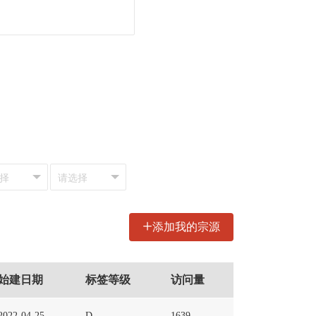
+
添加我的宗源
始建日期
标签等级
访问量
2022-04-25
D
1639