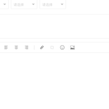






