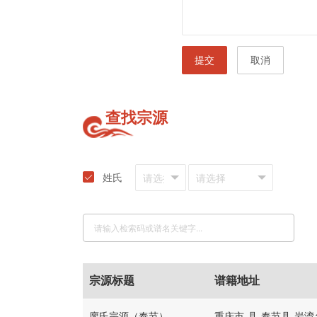
提交
取消
查找宗源
姓氏
宗源标题
谱籍地址
廖氏宗源（奉节）
重庆市-县-奉节县-岩湾