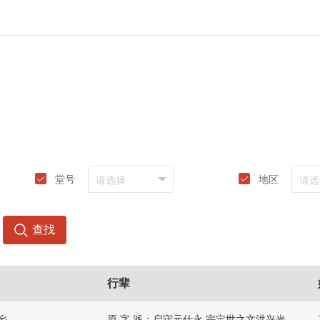
堂号
地区
查找
行辈
乡
原 字 派：启守元仕永 宗定世之文洪兴光前远 玉顺大昌荣 新加字派：承贤尊孔孟 书礼继汉唐 祖训展雄志 德善驻家常 名臣佐治国 俊杰辅安邦