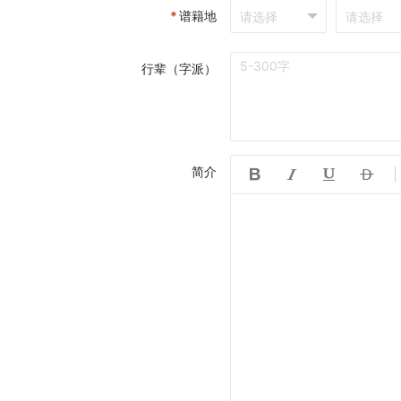
*
谱籍地
行辈（字派）
简介



