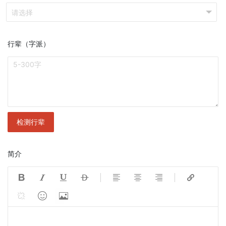
行辈（字派）
检测行辈
简介










