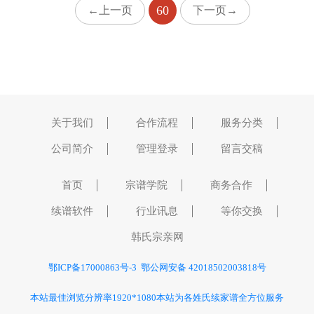
60
←上一页
下一页→
关于我们
合作流程
服务分类
公司简介
管理登录
留言交稿
首页
宗谱学院
商务合作
续谱软件
行业讯息
等你交换
韩氏宗亲网
鄂ICP备17000863号-3
鄂公网安备 42018502003818号
本站最佳浏览分辨率1920*1080
本站为各姓氏续家谱
全方位服务