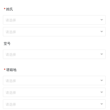
*
姓氏
堂号
*
谱籍地